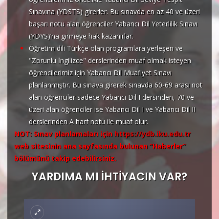
Sınavına (YDSTS) girerler. Bu sınavda en az 40 ve üzeri
başarı notu alan öğrenciler Yabancı Dil Yeterlilik Sınavı
(YDYS)’na girmeye hak kazanırlar.
Öğretim dili Türkçe olan programlara yerleşen ve
"Zorunlu İngilizce" derslerinden muaf olmak isteyen
öğrencilerimiz için Yabancı Dil Muafiyet Sınavı
planlanmıştır. Bu sınava girerek sınavda 60-69 arası not
alan öğrenciler sadece Yabancı Dil I dersinden, 70 ve
üzeri alan öğrenciler ise Yabancı Dil I ve Yabancı Dil II
derslerinden A harf notu ile muaf olur.
NOT: Sınav planlamaları için
https://ydb.iku.edu.tr
web sitesinin ana sayfasında bulunan “Haberler”
bölümünü takip edebilirsiniz.
YARDIMA MI İHTİYACIN VAR?