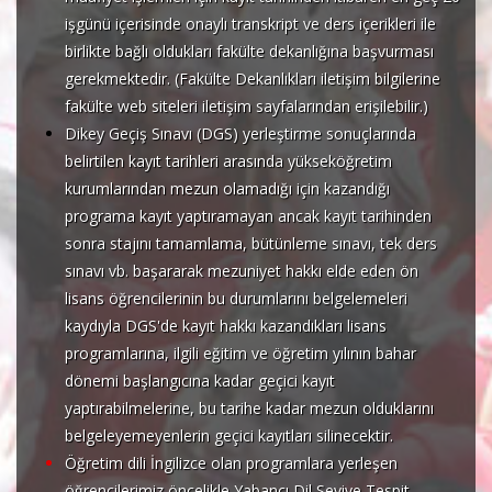
işgünü içerisinde onaylı transkript ve ders içerikleri ile
birlikte bağlı oldukları fakülte dekanlığına başvurması
gerekmektedir. (Fakülte Dekanlıkları iletişim bilgilerine
fakülte web siteleri iletişim sayfalarından erişilebilir.)
Dikey Geçiş Sınavı (DGS) yerleştirme sonuçlarında
belirtilen kayıt tarihleri arasında yükseköğretim
kurumlarından mezun olamadığı için kazandığı
programa kayıt yaptıramayan ancak kayıt tarihinden
sonra stajını tamamlama, bütünleme sınavı, tek ders
sınavı vb. başararak mezuniyet hakkı elde eden ön
lisans öğrencilerinin bu durumlarını belgelemeleri
kaydıyla DGS'de kayıt hakkı kazandıkları lisans
programlarına, ilgili eğitim ve öğretim yılının bahar
dönemi başlangıcına kadar geçici kayıt
yaptırabilmelerine, bu tarihe kadar mezun olduklarını
belgeleyemeyenlerin geçici kayıtları silinecektir.
Öğretim dili İngilizce olan programlara yerleşen
öğrencilerimiz öncelikle Yabancı Dil Seviye Tespit