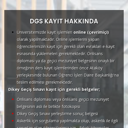
Ana
içeriğe
atla
DGS KAYIT HAKKINDA
Üniversitemizde kayıt işlemleri
online (çevrimiçi)
olarak yapılmaktadır. Online işlemlerini yapan
öğrencilerimizin kayıt için gerekli olan evrakları e-kayıt
esnasında yüklemeleri gerekmektedir. Önlisans
diploması ya da geçici mezuniyet belgesinin onaylı bir
örneğinin ders kayıt işlemlerinden önce Ataköy
yerleşkesinde bulunan Öğrenci İşleri Daire Başkanlığı'na
teslim edilmesi gerekmektedir.
Dikey Geçiş Sınavı kayıt için gerekli belgeler;
Önlisans diploması veya önlisans geçici mezuniyet
belgesinin aslı ile birlikte fotokopisi
Dikey Geçiş Sınavı yerleştirme sonuç belgesi
Askerlik için sorgulama yapılmakta olup, askerlik ile ilgili
sorunları olan öğrencilerimiz için, Erkek öğrenciler