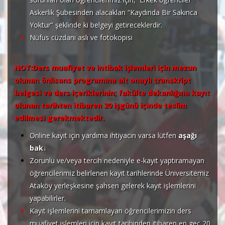
Askerlik Şubesinden alacakları “Kaydında Bir Sakınca
Yoktur” şeklinde ki belgeyi getireceklerdir.
Nüfus cüzdanı aslı ve fotokopisi
NOT:Ders muafiyet ve intibak işlemleri için mezun
olunan önlisans programına ait onaylı transkript
belgesi ve ders içeriklerinin; fakülte dekanlığına kayıt
olunan tarihten itibaren 20 işgünü içinde teslim
edilmesi gerekmektedir.
Online kayıt için yardıma ihtiyacın varsa lütfen
aşağı
bak↓
Zorunlu ve/veya tercih nedeniyle e-kayıt yaptıramayan
öğrencilerimiz belirlenen kayıt tarihlerinde Üniversitemiz
Ataköy yerleşkesine şahsen gelerek kayıt işlemlerini
yapabilirler.
Kayıt işlemlerini tamamlayan öğrencilerimizin ders
muafiyet işlemleri için kayıt tarihinden itibaren en geç 20